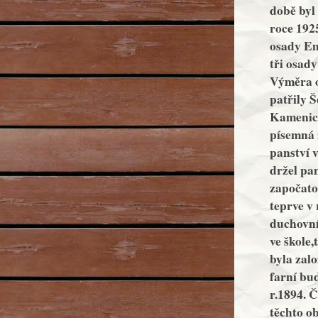
době byl
roce 192
osady Em
tři osad
Výměra o
patřily 
Kamenici
písemná z
panství 
držel pan
započato 
teprve v
duchovní
ve škole
byla zal
farní bu
r.1894. 
těchto ob