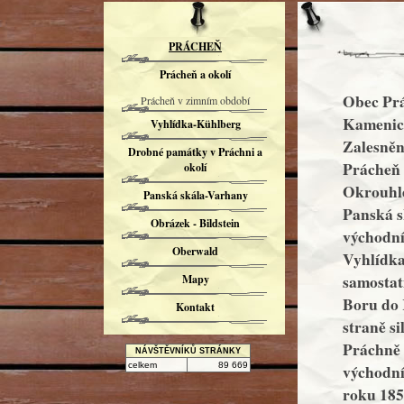
PRÁCHEŇ
Prácheň a okolí
Obec Prá
Prácheň v zimním období
Kamenick
Vyhlídka-Kühlberg
Zalesněn
Drobné památky v Práchni a
Prácheň n
okolí
Okrouhlé
Panská skála-Varhany
Panská s
Obrázek - Bildstein
východní
Oberwald
Vyhlídka
samostatn
Mapy
Boru do 
Kontakt
straně s
Práchně 
NÁVŠTĚVNÍKŮ STRÁNKY
celkem
89 669
východní
roku 1850