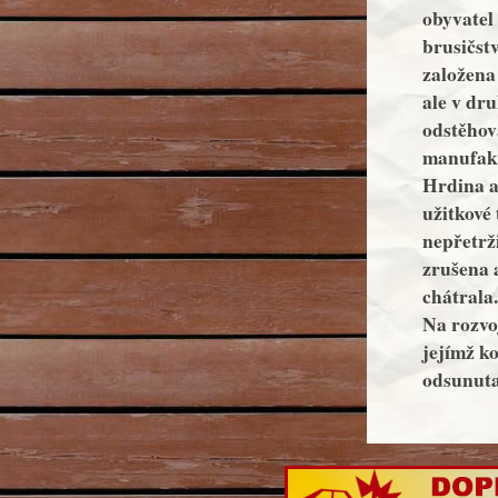
obyvatel 
brusičstv
založena
ale v dru
odstěhova
manufakt
Hrdina a
užitkové 
nepřetrži
zrušena 
c
Na rozvo
jejímž k
odsunuta